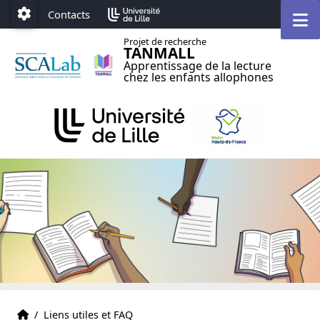
Accéder au menu principal
Accéder au contenu
M
Contacts
Paramétrage
Projet de recherche
TANMALL
Apprentissage de la lecture
chez les enfants allophones
Accueil
Accueil
/
Liens utiles et FAQ